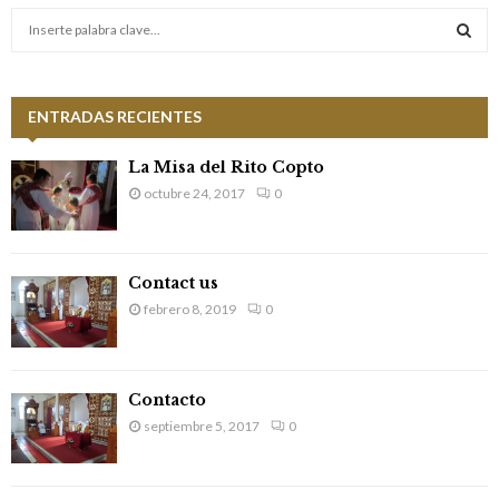
S
e
a
S
r
c
ENTRADAS RECIENTES
E
h
f
A
La Misa del Rito Copto
o
octubre 24, 2017
0
r
R
:
C
Contact us
H
febrero 8, 2019
0
Contacto
septiembre 5, 2017
0