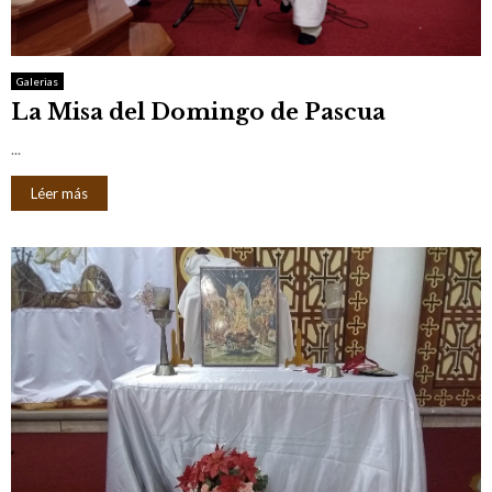
M
E
Galerias
La Misa del Domingo de Pascua
N
...
U
Léer más