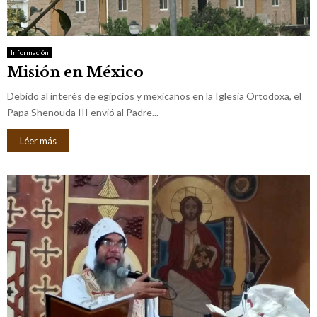
M
E
Información
Misión en México
N
Debido al interés de egipcios y mexicanos en la Iglesia Ortodoxa, el
U
Papa Shenouda III envió al Padre...
Léer más