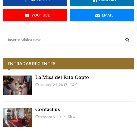
YOUTUBE
EMAIL
S
e
a
S
r
c
ENTRADAS RECIENTES
E
h
f
A
La Misa del Rito Copto
o
octubre 24, 2017
0
r
R
:
C
Contact us
H
febrero 8, 2019
0