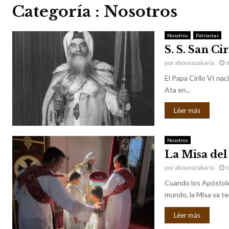
Categoría : Nosotros
Nosotros
Patriarcas
S. S. San Cir
por
abounazakaria
e
El Papa Cirilo VI na
Ata en...
Léer más
Nosotros
La Misa del
por
abounazakaria
o
Cuando los Apóstoles
mundo, la Misa ya te
Léer más