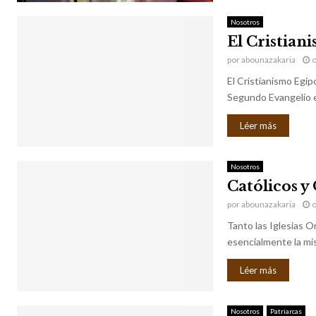
Nosotros
El Cristian
por
abounazakaria
o
El Cristianismo Egip
Segundo Evangelio en 
Léer más
Nosotros
Católicos y
por
abounazakaria
o
Tanto las Iglesias O
esencialmente la mism
Léer más
Nosotros
Patriarcas