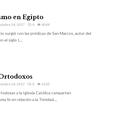
ismo en Egipto
ctubre 24, 2017
0
4369
cio surgió con las prédicas de San Marcos, autor del
el siglo I,...
 Ortodoxos
ctubre 24, 2017
0
6103
rtodoxas y la Iglesia Católica comparten
a fe en relación a la Trinidad....