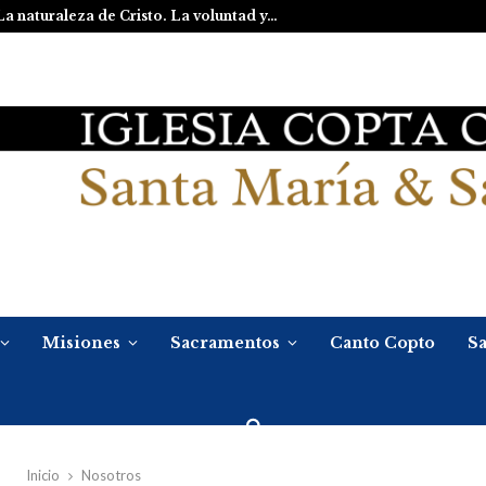
La naturaleza de Cristo. La voluntad y…
Misiones
Sacramentos
Canto Copto
Sa
Inicio
Nosotros