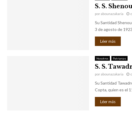
S. S. Shenou
por
abounazakaria
o
Su Santidad Shenouda
3 de agosto de 1923,
Léer más
Nosotros
Patriarcas
S. S. Tawadr
por
abounazakaria
o
Su Santidad Tawadros
Copta, quien es el 11
Léer más