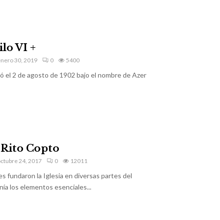
ilo VI +
nero 30, 2019
0
5400
ció el 2 de agosto de 1902 bajo el nombre de Azer
 Rito Copto
ctubre 24, 2017
0
12011
 fundaron la Iglesia en diversas partes del
nía los elementos esenciales...