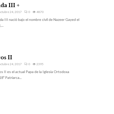
da III +
ctubre 24, 2017
0
4870
 III nació bajo el nombre civil de Nazeer Gayed el
...
os II
ctubre 24, 2017
0
2395
 II es el actual Papa de la Iglesia Ortodoxa
8º Patriarca...