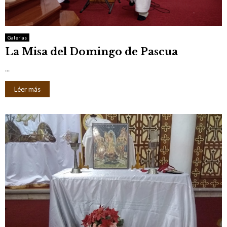
M
E
Galerias
La Misa del Domingo de Pascua
N
...
U
Léer más