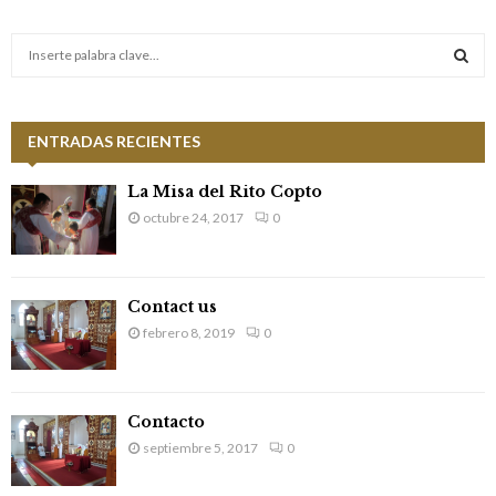
S
e
a
S
r
c
ENTRADAS RECIENTES
E
h
f
A
La Misa del Rito Copto
o
octubre 24, 2017
0
r
R
:
C
Contact us
H
febrero 8, 2019
0
Contacto
septiembre 5, 2017
0