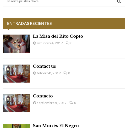
e
a
S
r
c
ENTRADAS RECIENTES
E
h
f
A
La Misa del Rito Copto
o
octubre 24, 2017
0
r
R
:
C
Contact us
H
febrero 8, 2019
0
Contacto
septiembre 5, 2017
0
San Moisés El Negro