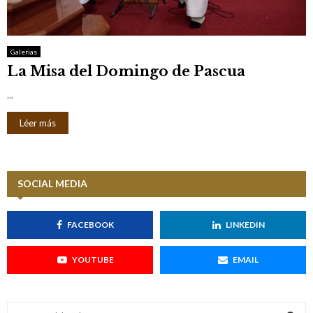
M
E
Galerias
La Misa del Domingo de Pascua
N
...
U
Léer más
SOCIAL MEDIA
FACEBOOK
LINKEDIN
YOUTUBE
EMAIL
S