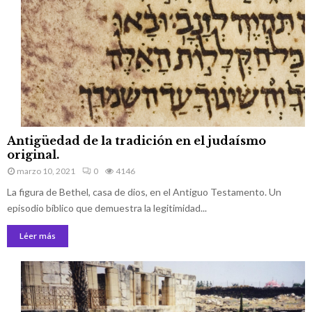
n
a
l
a
t
r
a
d
i
c
i
ó
A
n
Antigüedad de la tradición en el judaísmo
n
d
original.
t
e
marzo 10, 2021
0
4146
i
l
La figura de Bethel, casa de dios, en el Antiguo Testamento. Un
g
a
ü
episodio bíblico que demuestra la legitimidad...
I
e
g
Léer más
d
l
a
e
d
s