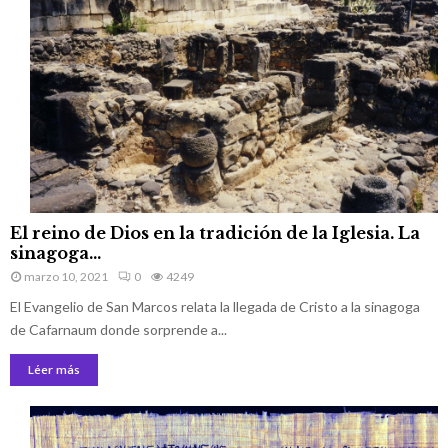
d
i
e
a
l
.
a
D
t
e
r
A
a
d
d
á
i
n
c
a
i
M
ó
o
n
i
E
e
El reino de Dios en la tradición de la Iglesia. La
s
l
n
sinagoga...
é
r
e
s
marzo 10, 2021
0
4249
e
l
.
El Evangelio de San Marcos relata la llegada de Cristo a la sinagoga
i
j
n
de Cafarnaum donde sorprende a...
u
o
d
Léer más
d
a
e