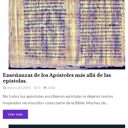
í
D
s
i
m
o
o
s
o
e
r
n
i
l
g
a
i
t
n
r
a
a
l
d
.
i
c
E
i
Enseñanzas de los Apóstoles más allá de las
n
ó
epístolas.
s
n
marzo 10, 2021
0
3262
e
d
No todos los apóstoles escribieron epístolas ni dejaron textos
ñ
e
a
inspirados reconocidos como parte de la Biblia. Muchas de...
l
n
a