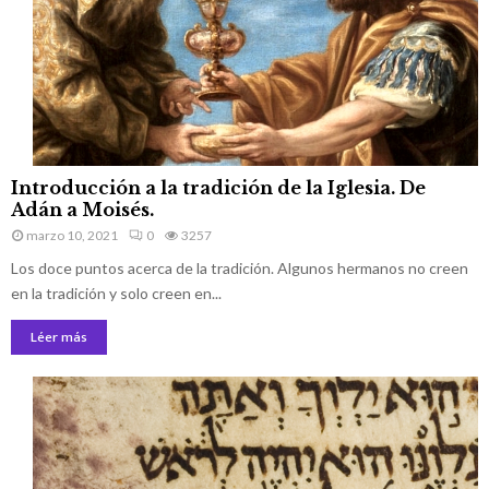
I
Introducción a la tradición de la Iglesia. De
n
Adán a Moisés.
t
marzo 10, 2021
0
3257
r
Los doce puntos acerca de la tradición. Algunos hermanos no creen
o
d
en la tradición y solo creen en...
u
Léer más
c
c
i
ó