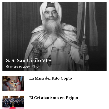
M
NUESTRA IGLESIA
E
N
U
S. S. San Cirilo VI +
enero 30, 2019
0
La Misa del Rito Copto