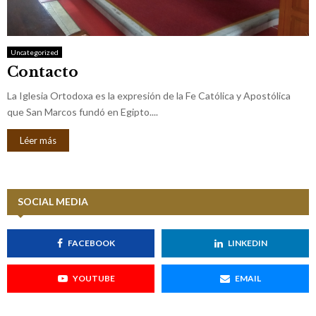
M
E
Uncategorized
Contacto
N
La Iglesia Ortodoxa es la expresión de la Fe Católica y Apostólica
U
que San Marcos fundó en Egipto....
Léer más
SOCIAL MEDIA
FACEBOOK
LINKEDIN
YOUTUBE
EMAIL