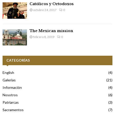
Católicos y Ortodoxos
octubre 24, 2017
0
The Mexican mission
febrero 8, 2019
0
CATEGORÍAS
English
(4)
Galerias
(21)
Información
(4)
Nosotros
(6)
Patriarcas
(3)
Sacramentos
(7)