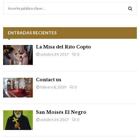
S
e
a
S
r
c
ENTRADAS RECIENTES
E
h
f
A
La Misa del Rito Copto
o
octubre 24, 2017
0
r
R
:
C
Contact us
H
febrero 8, 2019
0
San Moisés El Negro
octubre 24, 2017
0