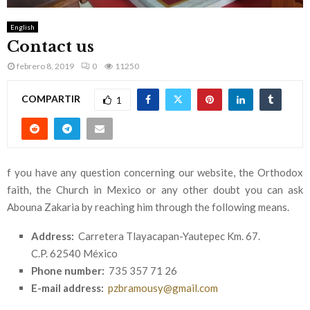
M
English
E
Contact us
febrero 8, 2019
0
11250
N
COMPARTIR
1
U
f you have any question concerning our website, the Orthodox
faith, the Church in Mexico or any other doubt you can ask
Abouna Zakaria by reaching him through the following means.
Address:
Carretera Tlayacapan-Yautepec Km. 67.
C.P. 62540​ México
Phone number:
735 357 71 26
E-mail address:
pzbramousy@gmail.com