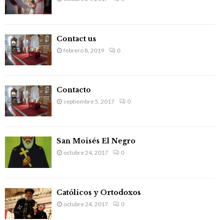
r
R
:
C
Contact us
H
febrero 8, 2019
0
Contacto
septiembre 5, 2017
0
San Moisés El Negro
octubre 24, 2017
0
Católicos y Ortodoxos
octubre 24, 2017
0