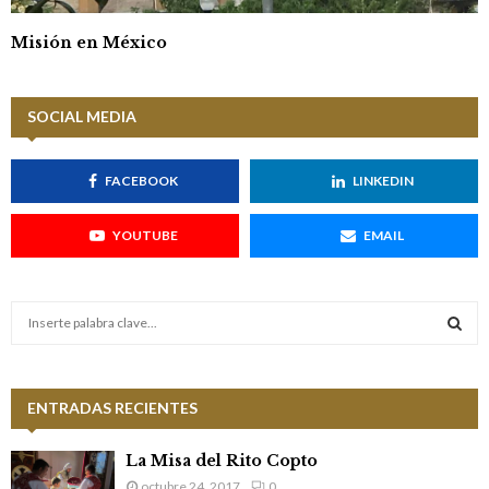
Misión en México
SOCIAL MEDIA
FACEBOOK
LINKEDIN
YOUTUBE
EMAIL
S
e
a
S
r
c
ENTRADAS RECIENTES
E
h
f
A
La Misa del Rito Copto
o
octubre 24, 2017
0