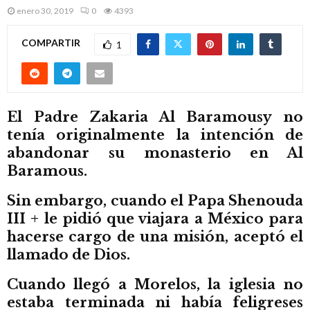
M
enero 30, 2019
0
4393
E
COMPARTIR
1
N
U
El Padre Zakaria Al Baramousy no
tenía originalmente la intención de
abandonar su monasterio en Al
Baramous.
Sin embargo, cuando el Papa Shenouda
III + le pidió que viajara a México para
hacerse cargo de una misión, aceptó el
llamado de Dios.
Cuando llegó a Morelos, la iglesia no
estaba terminada ni había feligreses