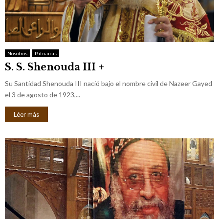
Nosotros
Patriarcas
S. S. Shenouda III +
Su Santidad Shenouda III nació bajo el nombre civil de Nazeer Gayed
el 3 de agosto de 1923,...
Léer más