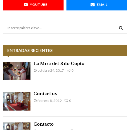
YOUTUBE
EMAIL
S
e
a
S
r
c
ENTRADAS RECIENTES
E
h
f
A
La Misa del Rito Copto
o
octubre 24, 2017
0
r
R
:
C
Contact us
H
febrero 8, 2019
0
Contacto