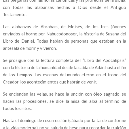
M
con todas las alabanzas hechas a Dios desde el Antiguo
E
Testamento.
Las alabanzas de Abraham, de Moisés, de los tres jóvenes
N
enviados al horno por Nabucodonosor, la historia de Susana del
Libro de Daniel. Todas hablan de personas que estaban en la
U
antesala de morir y vivieron.
Se prosigue con la lectura completa del “Libro del Apocalipsis”
con la historia de la humanidad desde la caída de Adán hasta el fin
de los tiempos. Las escenas del mundo eterno en el trono del
Creador, los acontecimientos que habrán de venir.
Se encienden las velas, se hace la unción con óleo sagrado, se
hacen las procesiones, se dice la misa del alba al término de
todos los ritos.
Hasta el domingo de resurrección (sábado por la tarde conforme
a la vida moderna), no se saluda de beso para recordar la traición