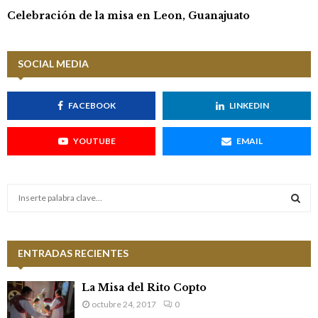
Celebración de la misa en Leon, Guanajuato
SOCIAL MEDIA
FACEBOOK
LINKEDIN
YOUTUBE
EMAIL
S
e
a
S
r
c
ENTRADAS RECIENTES
E
h
f
A
La Misa del Rito Copto
o
octubre 24, 2017
0
r
R