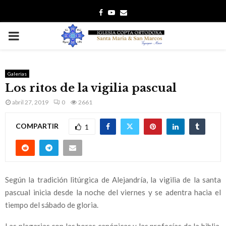
F
Y
E
a
o
m
P
c
u
a
e
t
i
R
b
u
l
Galerias
Los ritos de la vigilia pascual
I
o
b
abril 27, 2019
0
2661
o
e
M
k
COMPARTIR
1
A
R
Según la tradición litúrgica de Alejandría, la vigilia de la santa
pascual inicia desde la noche del viernes y se adentra hacia el
Y
tiempo del sábado de gloria.
Las plegarias con las horas canónicas y las profecías de la biblia,