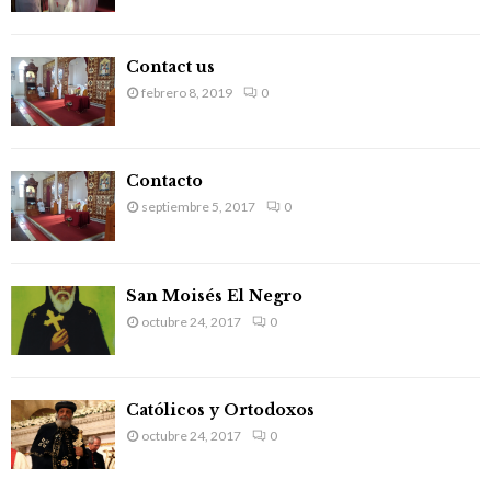
:
C
Contact us
H
febrero 8, 2019
0
Contacto
septiembre 5, 2017
0
San Moisés El Negro
octubre 24, 2017
0
Católicos y Ortodoxos
octubre 24, 2017
0