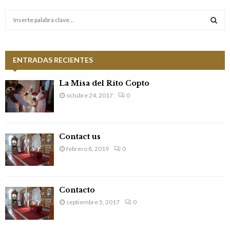
S
e
a
S
r
c
ENTRADAS RECIENTES
E
h
f
A
La Misa del Rito Copto
o
octubre 24, 2017
0
r
R
:
C
Contact us
H
febrero 8, 2019
0
Contacto
septiembre 5, 2017
0