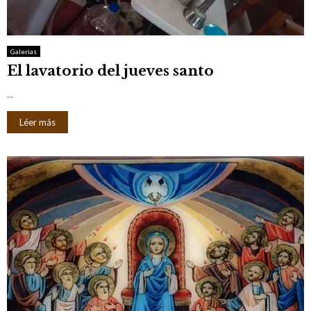
M
E
Galerias
El lavatorio del jueves santo
N
...
U
Léer más