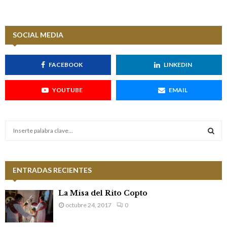
SOCIAL MEDIA
FACEBOOK
LINKEDIN
YOUTUBE
EMAIL
S
e
a
S
r
c
ENTRADAS RECIENTES
E
h
f
A
La Misa del Rito Copto
o
octubre 24, 2017
0
r
R
: