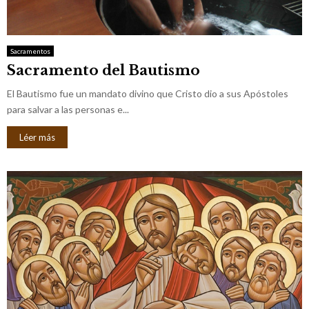
M
E
Sacramentos
Sacramento del Bautismo
N
El Bautismo fue un mandato divino que Cristo dio a sus Apóstoles
U
para salvar a las personas e...
Léer más