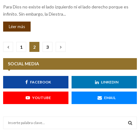
Para Dios no existe el lado izquierdo ni el lado derecho porque es
infinito. Sin embargo, la Diestra...
Léer más
N
1
2
3
a
SOCIAL MEDIA
v
e
FACEBOOK
LINKEDIN
g
YOUTUBE
EMAIL
a
c
S
i
e
a
ó
S
r