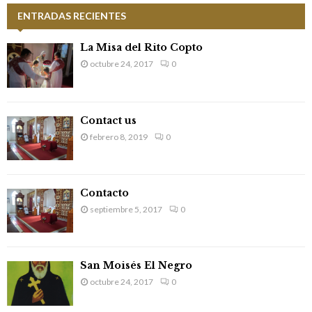
n
c
ENTRADAS RECIENTES
E
h
d
f
A
La Misa del Rito Copto
o
e
octubre 24, 2017
0
r
R
:
e
C
n
Contact us
H
febrero 8, 2019
0
t
r
a
Contacto
septiembre 5, 2017
0
d
a
s
San Moisés El Negro
octubre 24, 2017
0