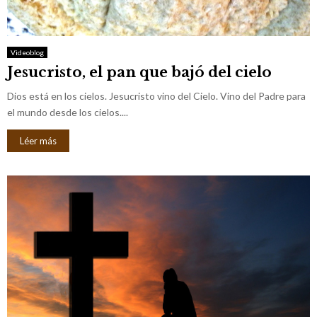
M
E
Videoblog
Jesucristo, el pan que bajó del cielo
N
Dios está en los cielos. Jesucristo vino del Cielo. Vino del Padre para
U
el mundo desde los cielos....
Léer más