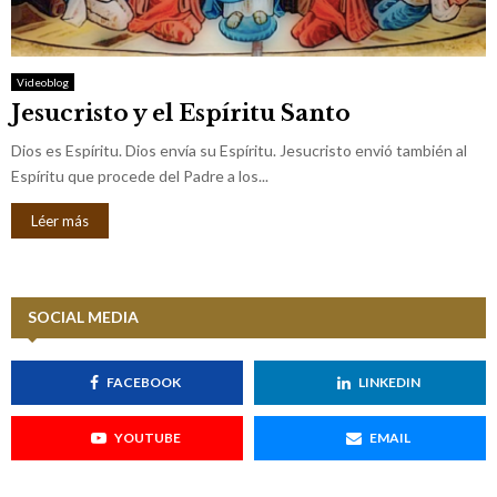
M
E
Videoblog
Jesucristo y el Espíritu Santo
N
Dios es Espíritu. Dios envía su Espíritu. Jesucristo envió también al
U
Espíritu que procede del Padre a los...
Léer más
SOCIAL MEDIA
FACEBOOK
LINKEDIN
YOUTUBE
EMAIL