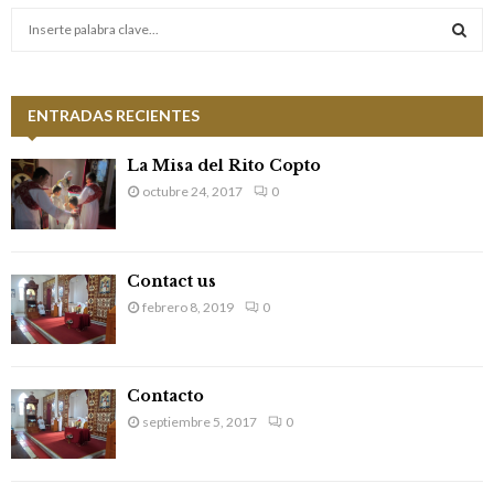
S
e
a
S
r
c
ENTRADAS RECIENTES
E
h
f
A
La Misa del Rito Copto
o
octubre 24, 2017
0
r
R
:
C
Contact us
H
febrero 8, 2019
0
Contacto
septiembre 5, 2017
0