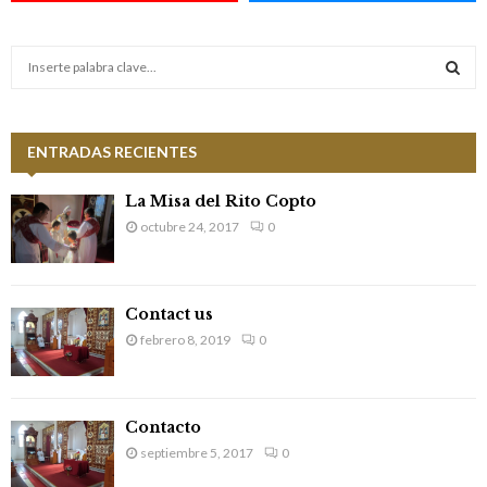
S
e
a
S
r
c
ENTRADAS RECIENTES
E
h
f
A
La Misa del Rito Copto
o
octubre 24, 2017
0
r
R
:
C
Contact us
H
febrero 8, 2019
0
Contacto
septiembre 5, 2017
0