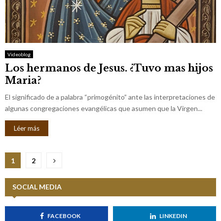
Videoblog
Los hermanos de Jesus. ¿Tuvo mas hijos
Maria?
El significado de a palabra “primogénito” ante las interpretaciones de
algunas congregaciones evangélicas que asumen que la Virgen...
Léer más
N
1
2
a
SOCIAL MEDIA
v
e
FACEBOOK
LINKEDIN