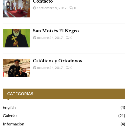
a
Contacto
septiembre 5, 2017
0
d
a
s
San Moisés El Negro
octubre 24, 2017
0
Católicos y Ortodoxos
octubre 24, 2017
0
CATEGORÍAS
English
(4)
Galerias
(21)
Información
(4)