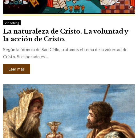
M
E
Videoblog
La naturaleza de Cristo. La voluntad y
N
la acción de Cristo.
U
Según la fórmula de San Cirilo, tratamos el tema de la voluntad de
Cristo. Si el pecado es...
Léer más