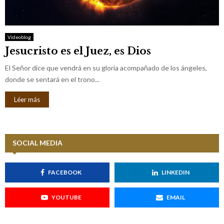
M
E
Videoblog
Jesucristo es el Juez, es Dios
N
El Señor dice que vendrá en su gloria acompañado de los ángeles,
U
donde se sentará en el trono...
Léer más
SOCIAL MEDIA
FACEBOOK
LINKEDIN
YOUTUBE
EMAIL