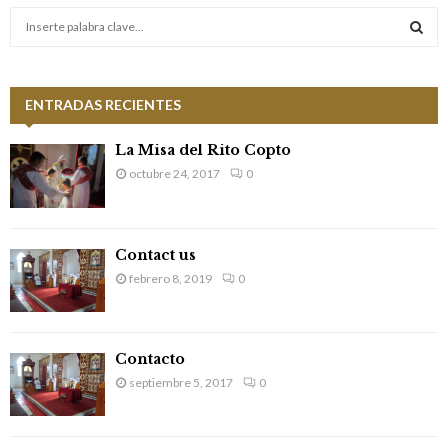
S
e
a
S
r
c
ENTRADAS RECIENTES
E
h
f
A
La Misa del Rito Copto
o
octubre 24, 2017
0
r
R
:
C
Contact us
H
febrero 8, 2019
0
Contacto
septiembre 5, 2017
0