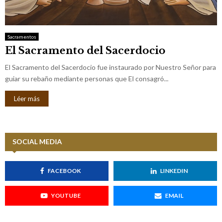
M
E
Sacramentos
El Sacramento del Sacerdocio
N
El Sacramento del Sacerdocio fue instaurado por Nuestro Señor para
U
guiar su rebaño mediante personas que El consagró...
Léer más
SOCIAL MEDIA
FACEBOOK
LINKEDIN
YOUTUBE
EMAIL