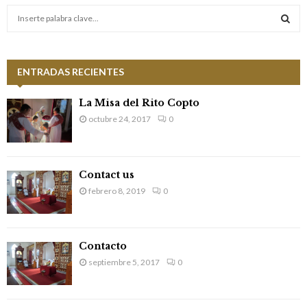
S
e
a
S
r
c
ENTRADAS RECIENTES
E
h
f
A
La Misa del Rito Copto
o
octubre 24, 2017
0
r
R
:
C
Contact us
H
febrero 8, 2019
0
Contacto
septiembre 5, 2017
0