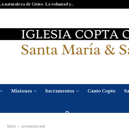
La naturaleza de Cristo. La voluntad y…
Misiones
Sacramentos
Canto Copto
Sa
Inicio
presencia real