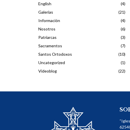
English
(4)
Galerias
(21)
Información
(4)
Nosotros
(6)
Patriarcas
(3)
Sacramentos
(7)
Santos Ortodoxos
(10)
Uncategorized
(1)
Videoblog
(22)
SO
“Igle
62540