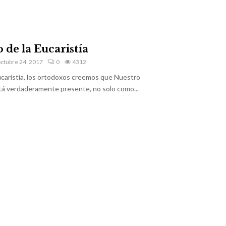
de la Eucaristía
ctubre 24, 2017
0
4312
ucaristía, los ortodoxos creemos que Nuestro
tá verdaderamente presente, no solo como...