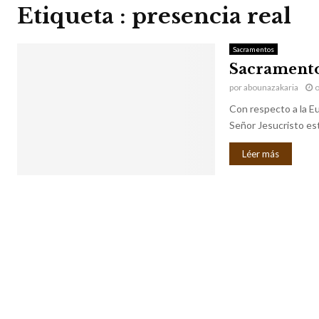
Etiqueta : presencia real
Sacramentos
Sacramento 
por
abounazakaria
o
Con respecto a la E
Señor Jesucristo es
Léer más