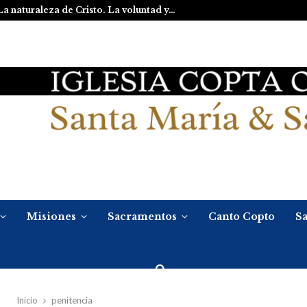
La naturaleza de Cristo. La voluntad y…
Misiones
Sacramentos
Canto Copto
Sa
Inicio
penitencia