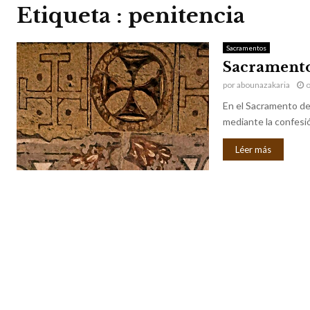
Etiqueta : penitencia
Sacramentos
Sacramento
por
abounazakaria
o
En el Sacramento de 
mediante la confesió
Léer más