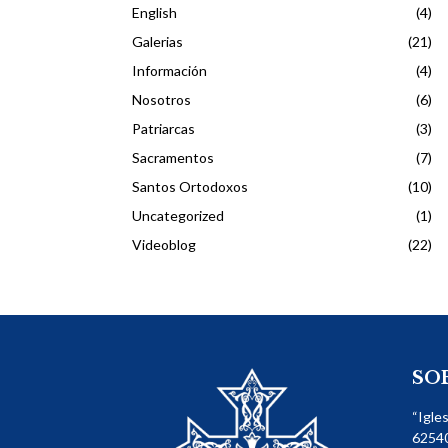
English
(4)
Galerias
(21)
Información
(4)
Nosotros
(6)
Patriarcas
(3)
Sacramentos
(7)
Santos Ortodoxos
(10)
Uncategorized
(1)
Videoblog
(22)
SO
“Igle
62540