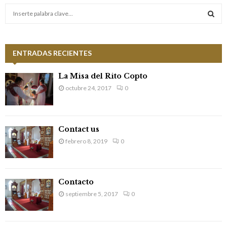
S
e
a
S
r
c
ENTRADAS RECIENTES
E
h
f
A
La Misa del Rito Copto
o
octubre 24, 2017
0
r
R
:
C
Contact us
H
febrero 8, 2019
0
Contacto
septiembre 5, 2017
0