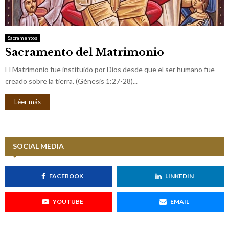
M
E
Sacramentos
Sacramento del Matrimonio
N
El Matrimonio fue instituido por Dios desde que el ser humano fue
U
creado sobre la tierra. (Génesis 1:27-28)...
Léer más
SOCIAL MEDIA
FACEBOOK
LINKEDIN
YOUTUBE
EMAIL