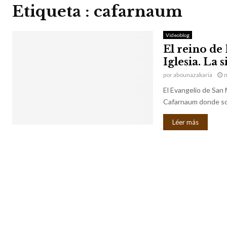
Etiqueta : cafarnaum
Videoblog
El reino de 
Iglesia. La
por
abounazakaria
m
El Evangelio de San 
Cafarnaum donde sor
Léer más