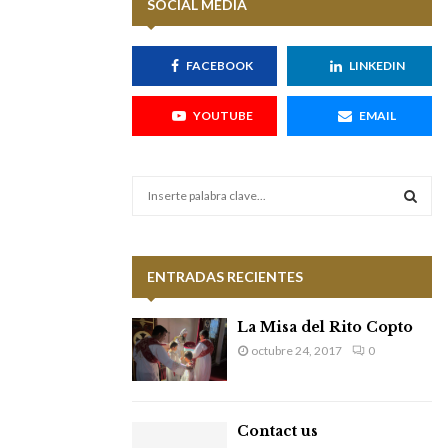
SOCIAL MEDIA
FACEBOOK
LINKEDIN
YOUTUBE
EMAIL
S
e
a
S
r
c
E
ENTRADAS RECIENTES
h
f
A
La Misa del Rito Copto
o
octubre 24, 2017
0
r
R
:
C
Contact us
H