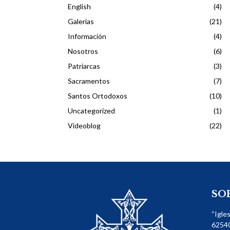
English
(4)
Galerias
(21)
Información
(4)
Nosotros
(6)
Patriarcas
(3)
Sacramentos
(7)
Santos Ortodoxos
(10)
Uncategorized
(1)
Videoblog
(22)
SO
“Igle
62540