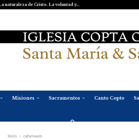
La naturaleza de Cristo. La voluntad y…
Misiones
Sacramentos
Canto Copto
Sa
Inicio
cafarnaum