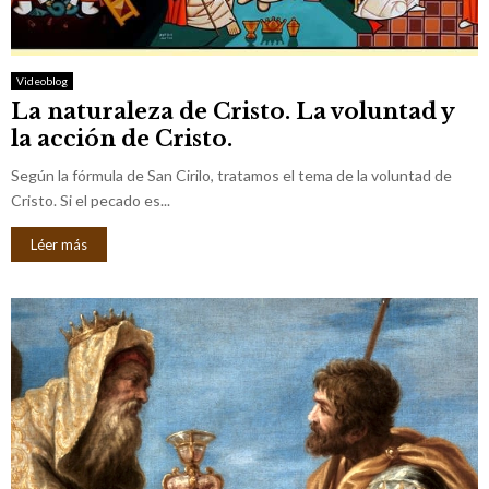
M
E
Videoblog
La naturaleza de Cristo. La voluntad y
N
la acción de Cristo.
U
Según la fórmula de San Cirilo, tratamos el tema de la voluntad de
Cristo. Si el pecado es...
Léer más