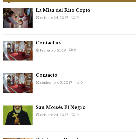
h
f
A
La Misa del Rito Copto
o
octubre 24, 2017
0
r
R
:
C
Contact us
H
febrero 8, 2019
0
Contacto
septiembre 5, 2017
0
San Moisés El Negro
octubre 24, 2017
0