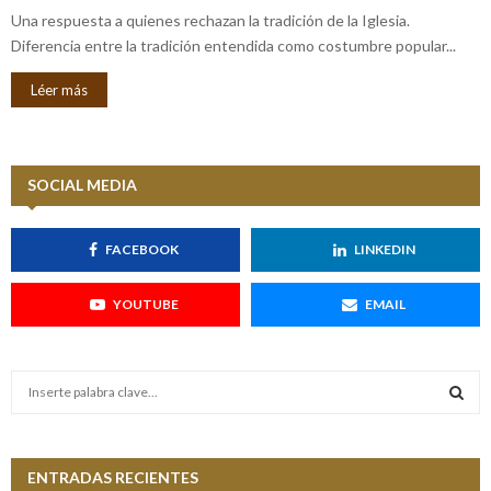
Una respuesta a quienes rechazan la tradición de la Iglesia.
Diferencia entre la tradición entendida como costumbre popular...
Léer más
SOCIAL MEDIA
FACEBOOK
LINKEDIN
YOUTUBE
EMAIL
S
e
a
S
r
c
ENTRADAS RECIENTES
E