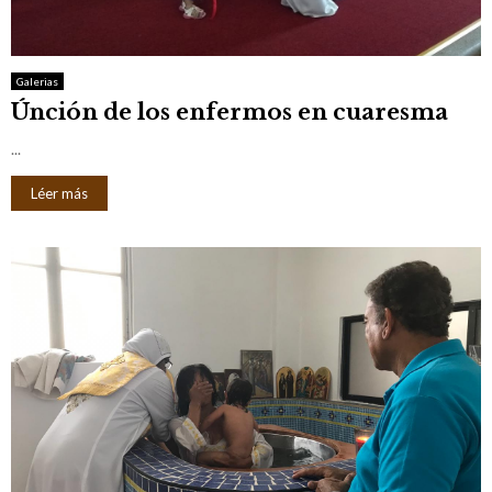
M
E
Galerias
Únción de los enfermos en cuaresma
N
...
U
Léer más