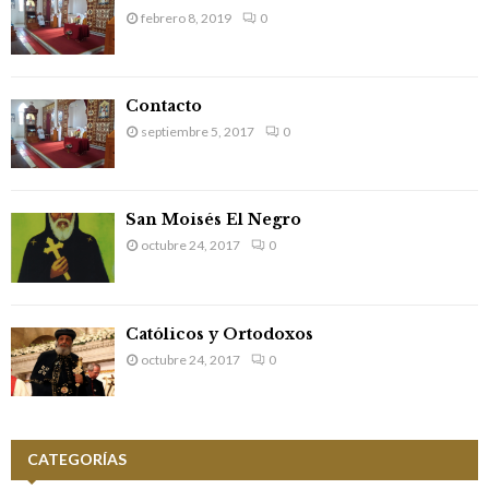
H
febrero 8, 2019
0
t
r
a
Contacto
septiembre 5, 2017
0
d
a
s
San Moisés El Negro
octubre 24, 2017
0
Católicos y Ortodoxos
octubre 24, 2017
0
CATEGORÍAS