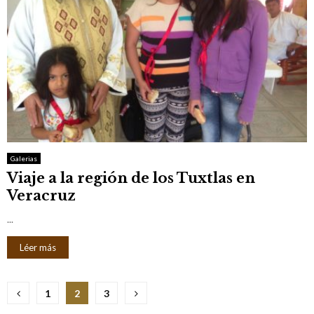
Galerias
Viaje a la región de los Tuxtlas en
Veracruz
...
Léer más
N
1
2
3