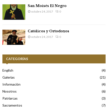
s
San Moisés El Negro
octubre 24, 2017
0
Católicos y Ortodoxos
octubre 24, 2017
0
CATEGORÍAS
English
(4)
Galerias
(21)
Información
(4)
Nosotros
(6)
Patriarcas
(3)
Sacramentos
(7)