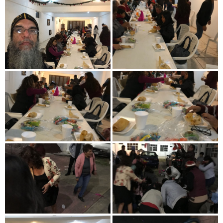
M
E
N
U