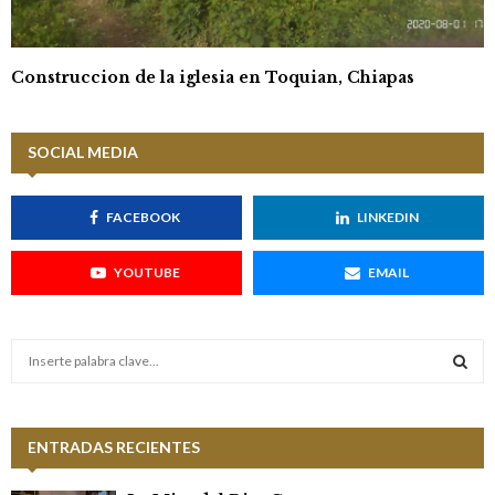
Construccion de la iglesia en Toquian, Chiapas
SOCIAL MEDIA
FACEBOOK
LINKEDIN
YOUTUBE
EMAIL
S
e
a
S
r
c
ENTRADAS RECIENTES
E
h
f
A