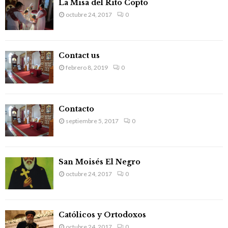
La Misa del Rito Copto
o
octubre 24, 2017
0
r
R
:
C
Contact us
H
febrero 8, 2019
0
Contacto
septiembre 5, 2017
0
San Moisés El Negro
octubre 24, 2017
0
Católicos y Ortodoxos
octubre 24, 2017
0