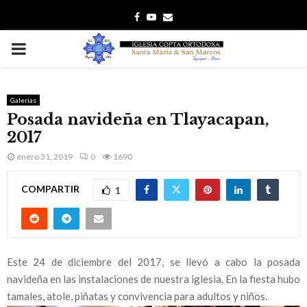
F
Y
E
a
o
m
P
c
u
a
e
t
i
R
b
u
l
Galerias
Posada navideña en Tlayacapan,
I
o
b
2017
o
e
M
enero 31, 2019
0
1690
k
COMPARTIR
1
A
R
Este 24 de diciembre del 2017, se llevó a cabo la posada
Y
navideña en las instalaciones de nuestra iglesia. En la fiesta hubo
tamales, atole, piñatas y convivencia para adultos y niños.