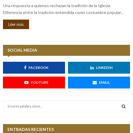
Una respuesta a quienes rechazan la tradición de la Iglesia.
Diferencia entre la tradición entendida como costumbre popular...
Léer más
SOCIAL MEDIA
FACEBOOK
LINKEDIN
YOUTUBE
EMAIL
S
e
a
S
r
c
ENTRADAS RECIENTES
E