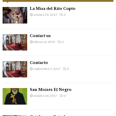
h
f
A
La Misa del Rito Copto
o
octubre 24, 2017
0
r
R
:
C
Contact us
H
febrero 8, 2019
0
Contacto
septiembre 5, 2017
0
San Moisés El Negro
octubre 24, 2017
0