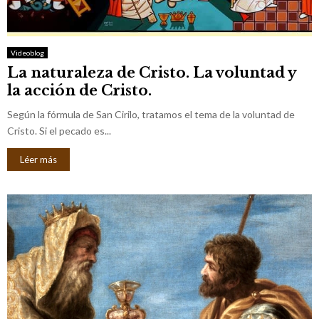
M
E
Videoblog
La naturaleza de Cristo. La voluntad y
N
la acción de Cristo.
U
Según la fórmula de San Cirilo, tratamos el tema de la voluntad de
Cristo. Si el pecado es...
Léer más