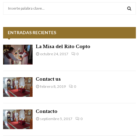
S
e
a
S
r
c
ENTRADAS RECIENTES
E
h
f
A
La Misa del Rito Copto
o
octubre 24, 2017
0
r
R
:
C
Contact us
H
febrero 8, 2019
0
Contacto
septiembre 5, 2017
0