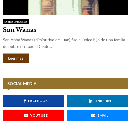
M
E
Santos Ortodoxos
San Wanas
N
San Anba Wanas (diminutivo de Juan) fue el único hijo de una familia
U
de pobre en Luxor. Desde...
Léer más
SOCIAL MEDIA
FACEBOOK
LINKEDIN
YOUTUBE
EMAIL