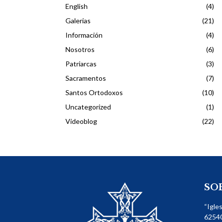
English
(4)
Galerias
(21)
Información
(4)
Nosotros
(6)
Patriarcas
(3)
Sacramentos
(7)
Santos Ortodoxos
(10)
Uncategorized
(1)
Videoblog
(22)
SO
“Igle
62540