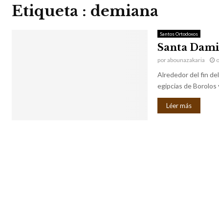
Etiqueta : demiana
Santos Ortodoxos
Santa Dam
por
abounazakaria
o
Alrededor del fin del
egipcias de Borolos 
Léer más