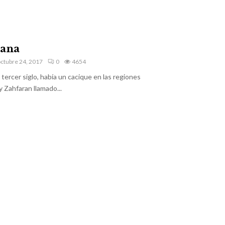
iana
ctubre 24, 2017
0
4654
 tercer siglo, había un cacique en las regiones
y Zahfaran llamado...