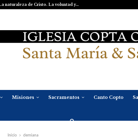
La naturaleza de Cristo. La voluntad y…
Misiones
Sacramentos
Canto Copto
Sa
Inicio
demiana