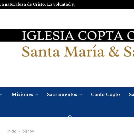
La naturaleza de Cristo. La voluntad y…
Misiones
Sacramentos
Canto Copto
Sa
Inicio
bishoy