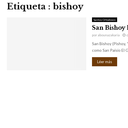
Etiqueta : bishoy
Santos Ortodoxos
San Bishoy 
por
abounazakaria
o
San Bishoy (Pishoy, 
como San Paisio El G
Léer más