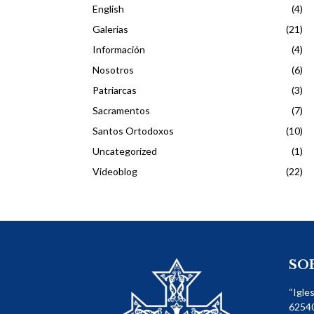
English
(4)
Galerias
(21)
Información
(4)
Nosotros
(6)
Patriarcas
(3)
Sacramentos
(7)
Santos Ortodoxos
(10)
Uncategorized
(1)
Videoblog
(22)
SO
“Igle
62540