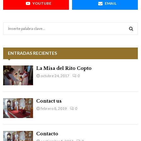
YOUTUBE
EMAIL
S
e
a
S
r
c
ENTRADAS RECIENTES
E
h
f
A
La Misa del Rito Copto
o
octubre 24, 2017
0
r
R
:
C
Contact us
H
febrero 8, 2019
0
Contacto