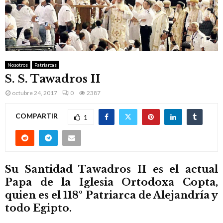
M
E
N
Nosotros
Patriarcas
S. S. Tawadros II
U
octubre 24, 2017
0
2387
COMPARTIR
1
Su Santidad Tawadros II es el actual
Papa de la Iglesia Ortodoxa Copta,
quien es el 118º Patriarca de Alejandría y
todo Egipto.