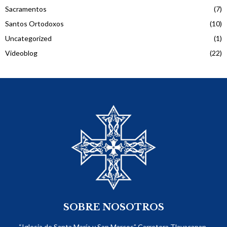
Sacramentos
(7)
Santos Ortodoxos
(10)
Uncategorized
(1)
Videoblog
(22)
SOBRE NOSOTROS
“Iglesia de Santa María y San Marcos” Carretera Tlayacapan-