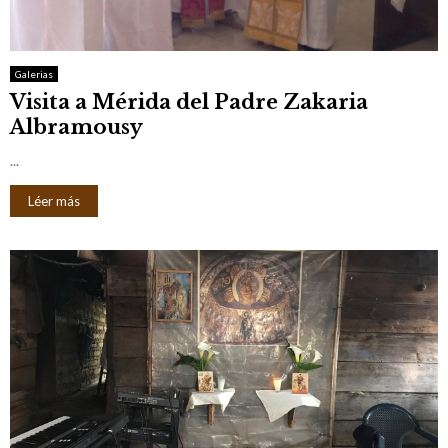
M
E
Galerias
Visita a Mérida del Padre Zakaria
N
Albramousy
U
...
Léer más