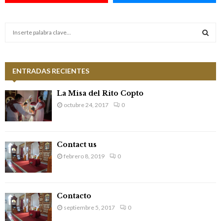
S
e
a
S
r
c
ENTRADAS RECIENTES
E
h
f
A
La Misa del Rito Copto
o
octubre 24, 2017
0
r
R
:
C
Contact us
H
febrero 8, 2019
0
Contacto
septiembre 5, 2017
0