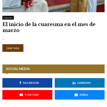
M
E
Galerias
El inicio de la cuaresma en el mes de
N
marzo
U
...
Léer más
SOCIAL MEDIA
FACEBOOK
LINKEDIN
YOUTUBE
EMAIL