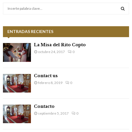
S
e
a
S
r
c
ENTRADAS RECIENTES
E
h
f
A
La Misa del Rito Copto
o
octubre 24, 2017
0
r
R
:
C
Contact us
H
febrero 8, 2019
0
Contacto
septiembre 5, 2017
0